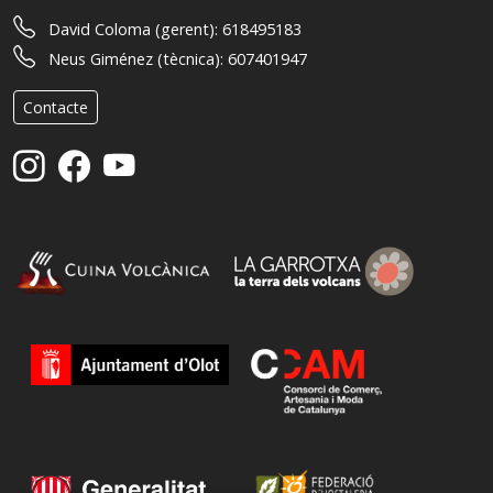
David Coloma (gerent):
618495183
Neus Giménez (tècnica):
607401947
Contacte