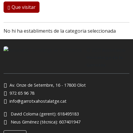
Que visitar
No hi ha establiments de la categoria seleccionada
© 2026
Associació
Hostalatge de la
Garrotxa
Av. Onze de Setembre, 16 - 17800 Olot
972 65 96 78
info@garrotxahostalatge.cat
David Coloma (gerent):
618495183
Neus Giménez (tècnica):
607401947