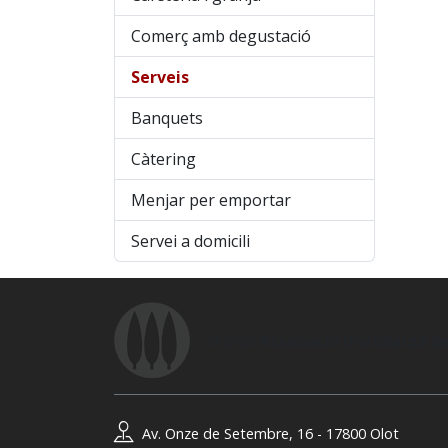
Comerç amb degustació
Serveis
Banquets
Càtering
Menjar per emportar
Servei a domicili
© 2026
Associació Hostalatge de
Av. Onze de Setembre, 16 - 17800 Olot