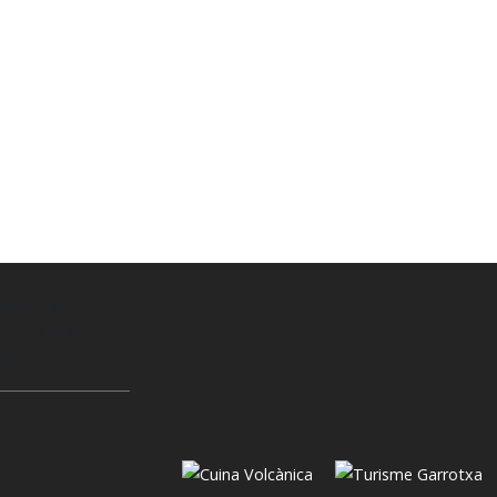
Associació
tge de la
xa