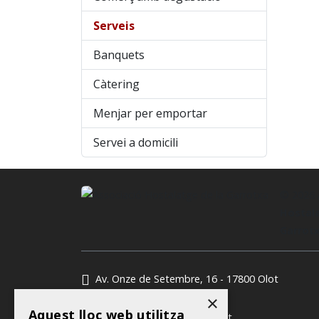
Serveis
Banquets
Càtering
Menjar per emportar
Servei a domicili
© 2026
Hostala
Garrot
Av. Onze de Setembre, 16 - 17800 Olot
972 65 96 78
×
Aquest lloc web utilitza
info@garrotxahostalatge.cat