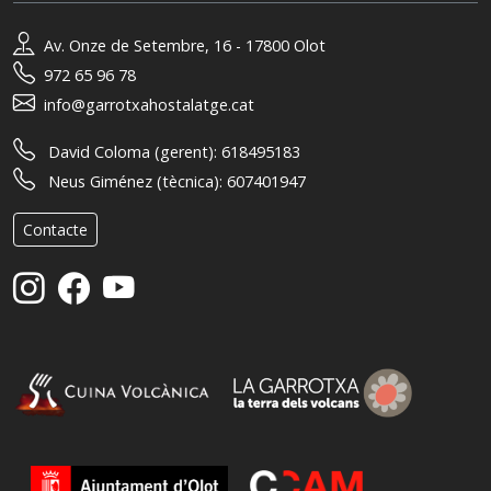
Av. Onze de Setembre, 16 - 17800 Olot
972 65 96 78
info@garrotxahostalatge.cat
David Coloma (gerent):
618495183
Neus Giménez (tècnica):
607401947
Contacte