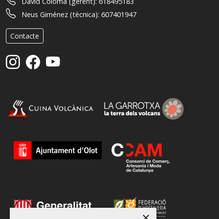
David Coloma (gerent):
618495183
Neus Giménez (tècnica):
607401947
Contacte
×