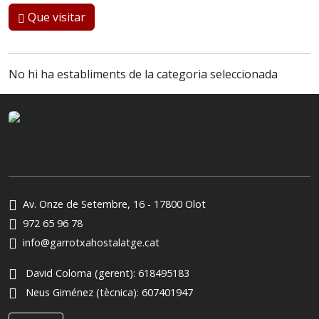
Que visitar
No hi ha establiments de la categoria seleccionada
© 2026
Associació
Hostalatge de la
Garrotxa
Av. Onze de Setembre, 16 - 17800 Olot
972 65 96 78
info@garrotxahostalatge.cat
David Coloma (gerent):
618495183
Neus Giménez (tècnica):
607401947