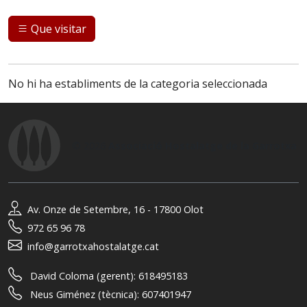
Que visitar
No hi ha establiments de la categoria seleccionada
© 2026
Associació Hostalatge de la Garrotxa
Av. Onze de Setembre, 16 - 17800 Olot
972 65 96 78
info@garrotxahostalatge.cat
David Coloma (gerent):
618495183
Neus Giménez (tècnica):
607401947