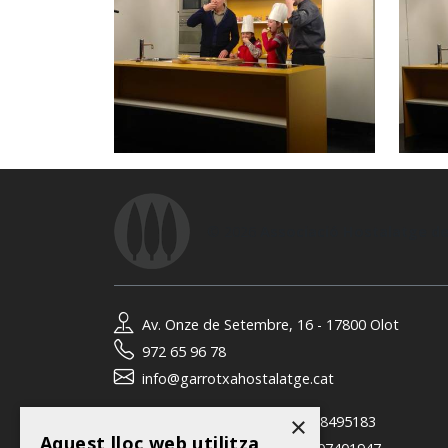
© 2026
Associació Hostalatge de
Av. Onze de Setembre, 16 - 17800 Olot
972 65 96 78
info@garrotxahostalatge.cat
×
David Coloma (gerent):
618495183
Aquest lloc web utilitza