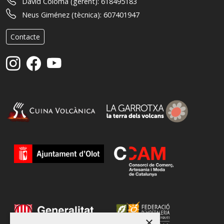
David Coloma (gerent):
618495183
Neus Giménez (tècnica):
607401947
Contacte
×