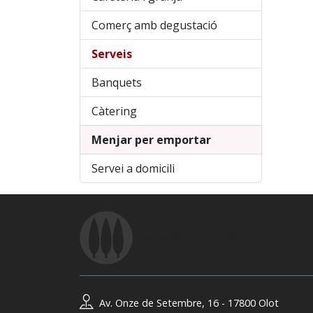
Comerç amb degustació
Serveis
Banquets
Càtering
Menjar per emportar
Servei a domicili
© 2026
Associació Hostalatge de
Av. Onze de Setembre, 16 - 17800 Olot