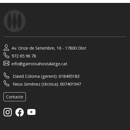
© 2026
Associació Hostalatge de la Garrotxa
Av. Onze de Setembre, 16 - 17800 Olot
972 65 96 78
info@garrotxahostalatge.cat
David Coloma (gerent):
618495183
Neus Giménez (tècnica):
607401947
Contacte