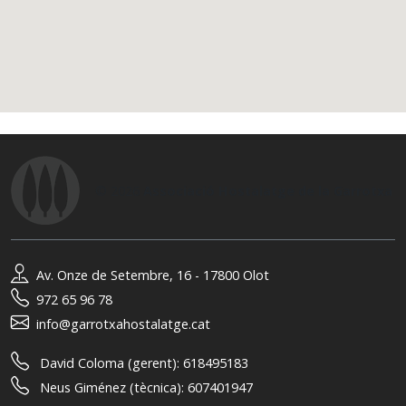
© 2026
Associació Hostalatge de la Garrotxa
Av. Onze de Setembre, 16 - 17800 Olot
972 65 96 78
info@garrotxahostalatge.cat
David Coloma (gerent):
618495183
Neus Giménez (tècnica):
607401947