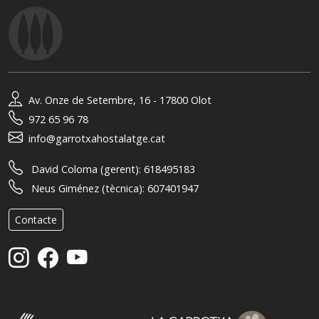
© 2026
Associació Hostalatge de la Garrotxa
Av. Onze de Setembre, 16 - 17800 Olot
972 65 96 78
info@garrotxahostalatge.cat
David Coloma (gerent):
618495183
Neus Giménez (tècnica):
607401947
Contacte