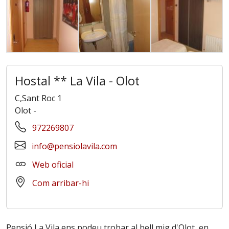
Hostal ** La Vila - Olot
C,Sant Roc 1
Olot
-
972269807
info@pensiolavila.com
Web oficial
Com arribar-hi
Pensió La Vila ens podeu trobar al bell mig d'Olot, en