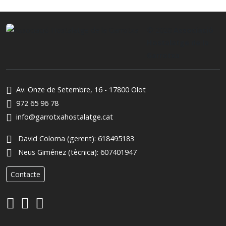
© 2026
Associació
Hostalatge de la
Garrotxa
Av. Onze de Setembre, 16 - 17800 Olot
972 65 96 78
info@garrotxahostalatge.cat
David Coloma (gerent):
618495183
Neus Giménez (tècnica):
607401947
Contacte