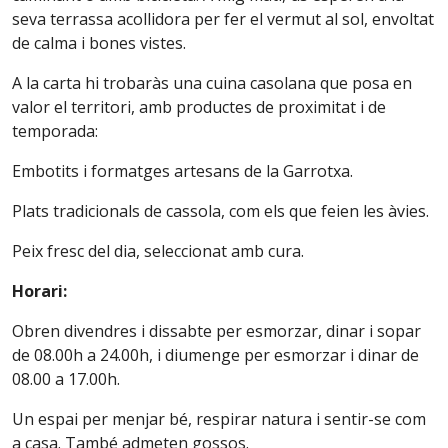
seva terrassa acollidora per fer el vermut al sol, envoltat
de calma i bones vistes.
A la carta hi trobaràs una cuina casolana que posa en
valor el territori, amb productes de proximitat i de
temporada:
Embotits i formatges artesans de la Garrotxa.
Plats tradicionals de cassola, com els que feien les àvies.
Peix fresc del dia, seleccionat amb cura.
Horari:
Obren divendres i dissabte per esmorzar, dinar i sopar
de 08.00h a 24.00h, i diumenge per esmorzar i dinar de
08.00 a 17.00h.
Un espai per menjar bé, respirar natura i sentir-se com
a casa. També admeten gossos.