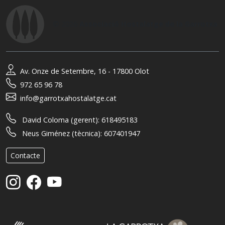
© 2026
Associació Hostalatge de la Garrotxa
Av. Onze de Setembre, 16 - 17800 Olot
972 65 96 78
info@garrotxahostalatge.cat
David Coloma (gerent):
618495183
Neus Giménez (tècnica):
607401947
Contacte