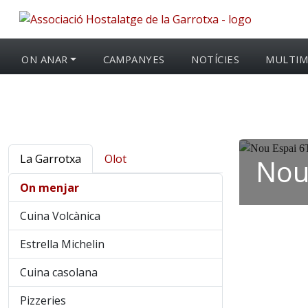
ON ANAR
CAMPANYES
NOTÍCIES
MULTIM
La Garrotxa
Olot
Nou 
On menjar
Cuina Volcànica
Estrella Michelin
Cuina casolana
Pizzeries