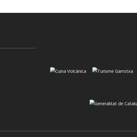
Associació
tge de la
xa