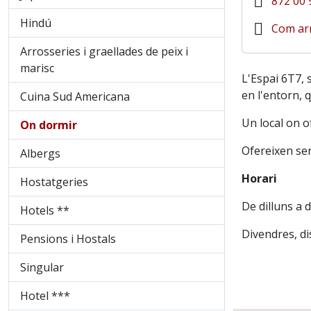
872 00 
Hindú
Com arr
Arrosseries i graellades de peix i
marisc
L'Espai 6T7, s
en l'entorn, 
Cuina Sud Americana
Un local on o
On dormir
Ofereixen ser
Albergs
Horari
Hostatgeries
De dilluns a d
Hotels **
Divendres, di
Pensions i Hostals
Singular
Hotel ***