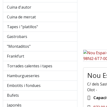
Cuina d'autor
Cuina de mercat
Tapes i "platillos"
Gastrobars
"Montaditos"
Frankfurt
Torrades calentes i tapes
Nou Es
Hamburgueseries
C/ dels Sas
Embotits i fondues
Olot
-
Bufets
Capaci
Japonès