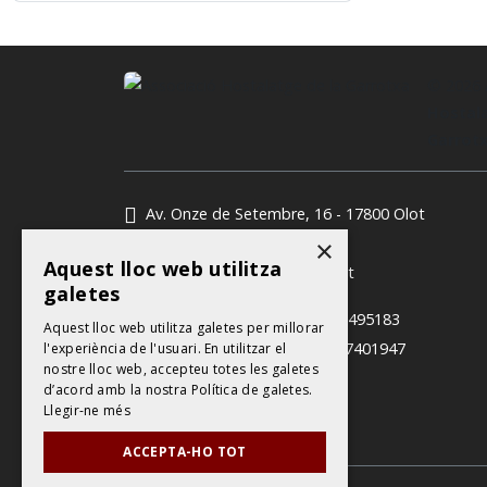
© 2026
Hostala
Garrot
Av. Onze de Setembre, 16 - 17800 Olot
972 65 96 78
×
Aquest lloc web utilitza
info@garrotxahostalatge.cat
galetes
David Coloma (gerent):
618495183
Aquest lloc web utilitza galetes per millorar
Neus Giménez (tècnica):
607401947
l'experiència de l'usuari. En utilitzar el
nostre lloc web, accepteu totes les galetes
d’acord amb la nostra Política de galetes.
Contacte
Llegir-ne més
ACCEPTA-HO TOT