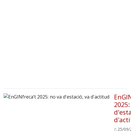
EnGIN
2025:
d'esta
d'act
25/09/