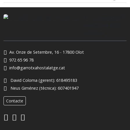
© 2026
Associació
Hostalatge de la
Garrotxa
Av. Onze de Setembre, 16 - 17800 Olot
972 65 96 78
info@garrotxahostalatge.cat
David Coloma (gerent):
618495183
Neus Giménez (tècnica):
607401947
Contacte