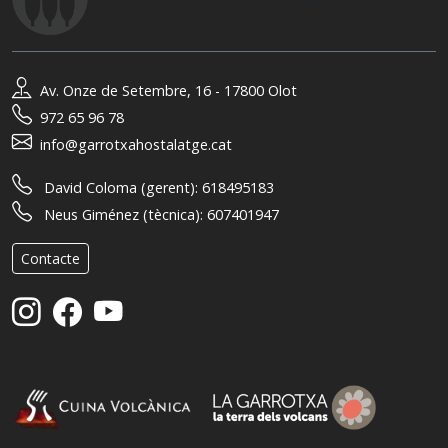
Av. Onze de Setembre, 16 - 17800 Olot
972 65 96 78
info@garrotxahostalatge.cat
David Coloma (gerent):
618495183
Neus Giménez (tècnica):
607401947
Contacte