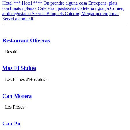
Hotel ***
Hotel ****
On prendre alguna cosa
Entrepans, plats
combinats i planxa
Cafeteria i pastisseria
Cafeteria i granja
Comerç
amb degustació
Serveis
Banquets
Càtering
Menjar per emportar
Servei a domicili
Restaurant Oliveras
· Besalú ·
Mas El Siubès
· Les Planes d'Hostoles ·
Can Morera
· Les Preses ·
Can Po