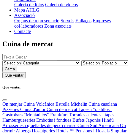
Galeria de fotos
Galeria de vídeos
Mapa AHLG
Associació
Òrgans de representació
Serveis
Enllaços
Empreses
col·laboradores
Zona associats
Contacte
Cuina de mercat
Cerca
Que visitar
Que visitar
On menjar
Cuina Volcànica
Estrella Michelin
Cuina casolana
Pizzeries
Cuina d'autor
Cuina de mercat
Tapes i "platillos"
Gastrobars
"Montaditos"
Frankfurt
Torrades calentes i tapes
Hamburgueseries
Embotits i fondues
Bufets
Japonès
Hindú
Arrosseries i graellades de peix i marisc
Cuina Sud Americana
On
dormir
Albergs
Hostatgeries
Hotels **
Pensions i Hostals
Singular