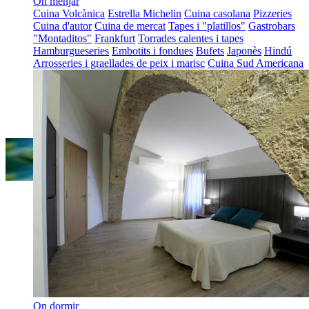
On menjar
Cuina Volcànica
Estrella Michelin
Cuina casolana
Pizzeries
Cuina d'autor
Cuina de mercat
Tapes i "platillos"
Gastrobars
"Montaditos"
Frankfurt
Torrades calentes i tapes
Hamburgueseries
Embotits i fondues
Bufets
Japonès
Hindú
Arrosseries i graellades de peix i marisc
Cuina Sud Americana
On dormir