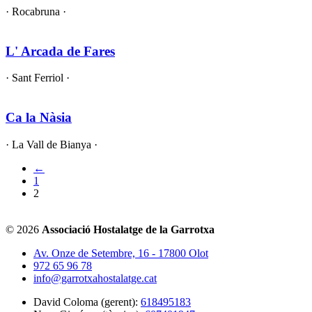
· Rocabruna ·
L' Arcada de Fares
· Sant Ferriol ·
Ca la Nàsia
· La Vall de Bianya ·
←
1
2
© 2026
Associació Hostalatge de la Garrotxa
Av. Onze de Setembre, 16 - 17800 Olot
972 65 96 78
info@garrotxahostalatge.cat
David Coloma (gerent):
618495183