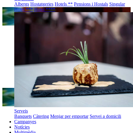
Albergs
Hostatgeries
Hotels **
Pensions i Hostals
Singular
Hotel ***
Hotel ****
Serveis
Banquets
Càtering
Menjar per emportar
Servei a domicili
Campanyes
Notícies
Multimèdia