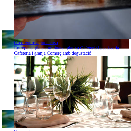
On prendre alguna cosa
Entrepans, plats combinats i planxa
Cafeteria i pastisseria
Cafeteria i granja
Comerç amb degustació